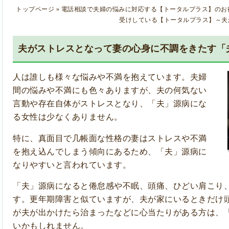
トップページ
»
電話相談で夫婦の悩みに対応する【トータルプラス】のお
受けしている【トータルプラス】～夫
夫がストレスとなって妻の心身に不調をきたす「
人は誰しも様々な悩みや不満を抱えています。夫婦
間の悩みや不満にも色々ありますが、夫の何気ない
言動や存在自体が
ストレス
となり、「夫」
源病
にな
る女性は少なくありません。
特に、真面目で几帳面な性格の妻はストレスや不満
を抱え込んでしまう傾向にあるため、「夫」源病に
なりやすいと言われています。
「夫」源病になると倦怠感や不眠、頭痛、ひどい肩こり
す。更年期障害と似ていますが、夫が家にいるときだけ
が夫が出かけたら治まったなどに心当たりがある方は、
いかもしれません。